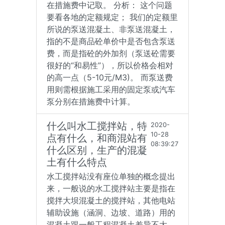
在措施费中记取。 分析： 这个问题
要看各地的定额规定； 我们的定额里
所说的泵送混凝土、非泵送混凝土，
指的不是商品砼单价中是否包含泵送
费，而是指砼的外加剂（泵送砼需要
很好的“和易性”），所以价格会相对
的高一点（5-10元/M3)。 而泵送费
用则需根据施工采用的固定泵或汽车
泵分别在措施费中计算。
什么叫水工搅拌站，特
2020-
10-28
点有什么，和商混站有
08:39:27
什么区别，生产的混凝
土有什么特点
水工搅拌站没有座位单独的概念提出
来，一般说的水工搅拌站主要是指在
搅拌大坝混凝土的搅拌站，其他电站
辅助设施（涵洞、边坡、道路）用的
混凝土跟一般工程混凝土差异不大，