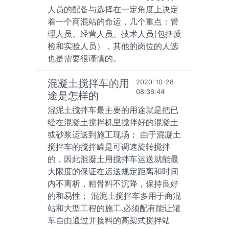
人员的配备与选择在一定角度上决定
着一个商混站的命运，几个重点：管
理人员、经营人员、技术人员(包括质
检和实验人员），其他的岗位的人选
也是需要很谨慎的。
混凝土搅拌车的用
2020-10-28
08:36:44
途是怎样的
混泥土搅拌车最主要的用途就是把已
经在混凝土搅拌机里搅拌好的混凝土
或砂浆运送到施工现场； 由于混凝土
搅拌车的搅拌罐是可调速旋转搅拌
的，因此混凝土用搅拌车运送就能最
大限度的保证在运送规定距离和时间
内不离析，粗骨料不沉降，保持良好
的和易性； 混泥土搅拌车多用于商混
站和大型工程的施工.必须配有能让罐
车自由通过并接料的高架式搅拌站