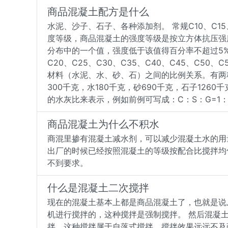
商品混凝土配方是什么
水泥、沙子、石子、各种添加剂。 常规C10、C15
度等级，商品混凝土的强度等级是按立方体抗压强度
分布中的一个值，强度低于该值得百分率不超过5%，
C20、C25、C30、C35、C40、C45、C5
材料（水泥、水、砂、石）之间的比例关系。有两
300千克，水180千克，砂690千克，石子12
的水灰比来表示，例如前例可写成：C：S：G=1：2.3
商品混凝土为什么不积水
商混里掺有混凝土减水剂，可以减少混凝土水的用
出厂的时候已经按照混凝土的等级按配合比搅拌均
不到要求。
什么是混凝土二次搅拌
现在的混凝土基本上都是商品混凝土了，也就是说
机进行搅拌的，这种搅拌是强制搅拌。 然后混凝
拌，这种搅拌属于自落式搅拌，搅拌效果远远不及