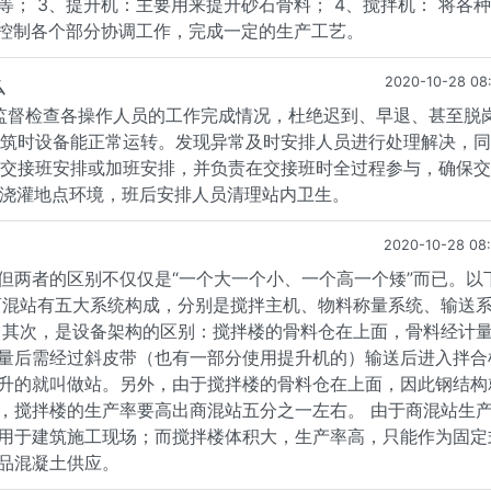
； 3、提升机：主要用来提升砂石骨料； 4、搅拌机： 将各
：控制各个部分协调工作，完成一定的生产工艺。
么
2020-10-28 08
并监督检查各操作人员的工作完成情况，杜绝迟到、早退、甚至脱
保浇筑时设备能正常运转。发现异常及时安排人员进行处理解决，
做好交接班安排或加班安排，并负责在交接班时全过程参与，确保
及浇灌地点环境，班后安排人员清理站内卫生。
2020-10-28 08
但两者的区别不仅仅是“一个大一个小、一个高一个矮”而已。以
商混站有五大系统构成，分别是搅拌主机、物料称量系统、输送
 其次，是设备架构的区别：搅拌楼的骨料仓在上面，骨料经计
量后需经过斜皮带（也有一部分使用提升机的）输送后进入拌合
升的就叫做站。另外，由于搅拌楼的骨料仓在上面，因此钢结构
，搅拌楼的生产率要高出商混站五分之一左右。 由于商混站生
用于建筑施工现场；而搅拌楼体积大，生产率高，只能作为固定
品混凝土供应。