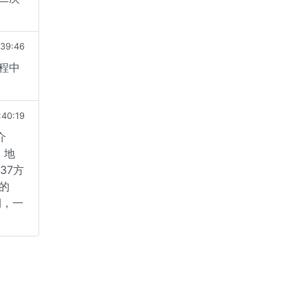
:39:46
程中
:40:19
介
、地
37方
的
润，一