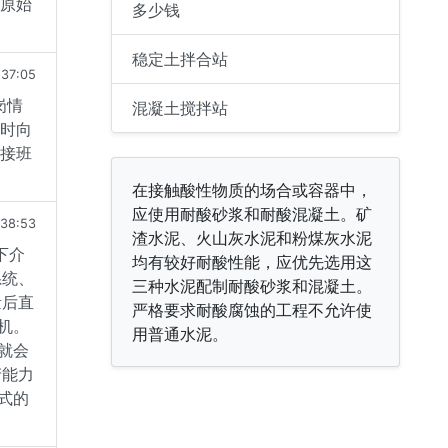
种原始
多少钱
稳定土拌合站
:37:05
岗情
混凝土搅拌站
同时向
交接班
在接触酸性物质的场合或容器中，
应使用耐酸砂浆和耐酸混凝土。矿
:38:53
渣水泥、火山灰水泥和粉煤灰水泥
下介
均有较好耐酸性能，应优先选用这
系统、
三种水泥配制耐酸砂浆和混凝土。
量后直
严格要求耐酸腐蚀的工程不允许使
机。
用普通水泥。
就会
产能力
式的