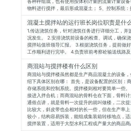
各种秤组成，也有使用按体积计量的流量计量设备等
物料进行搅拌，最后形成混凝土； 5、控制系统
混凝土搅拌站的运行班长岗位职责是什
1.传达浇筑任务，针对浇筑任务进行详细分工，
况发生。 2.安排浇筑前设备的检查、调试，确
搅拌站值班领导汇报。 3.根据浇筑任务，提前
工作顺利进行完毕。 4.负责班前考察砼输送线路
商混站与搅拌楼有什么区别
商混站与搅拌楼虽然都是生产商品混凝土的设备，
绍下具体区别在哪： 首先，是设备配置的区别：
存储系统和控制系统。搅拌楼则相对要简单一些。
接进入拌合机；而商混站的骨料仓在下面，骨料计
通俗点讲，就是骨料一次提升的就叫做楼，二次提
比较大，斜皮带也会相对的长一些，但在生产率上
较小，结构容易拆装，能组成集装箱转移地点，适
搅拌装置，适用于大型水利工程或产量大的商品商