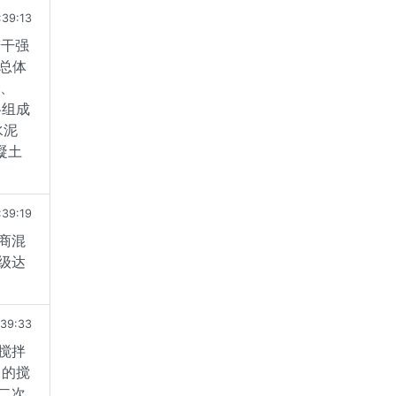
:39:13
若干强
总体
5、
各组成
水泥
凝土
:39:19
商混
级达
:39:33
搅拌
中的搅
二次