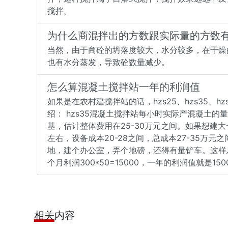
搅拌。
为什么商混拌出的方数跟实际量的方数
当然，由于商砼的坍落度较大，水分较多，在干燥
也有水分蒸发，导致砼数量减少。
怎么算混凝土搅拌站一年的利润值
如果是在农村建搅拌站的话，hzs25、hzs35、h
绍： hzs35混凝土搅拌站每小时实际产混凝土的量
基，估计整体费用在25-30万元之间。如果想建大
左右，设备成本20-28之间，总成本27-35万
地，建个办公室，弄个地磅，还得有量铲车。这样总投
个月利润300*50=15000，一年的利润值就是1500
相关内容